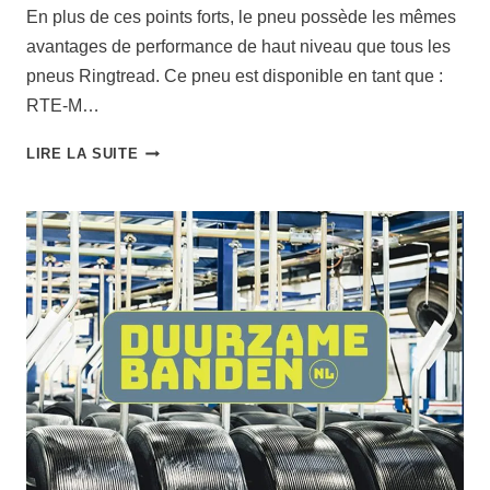
En plus de ces points forts, le pneu possède les mêmes
avantages de performance de haut niveau que tous les
pneus Ringtread. Ce pneu est disponible en tant que :
RTE-M…
L
LIRE LA SUITE
E
P
N
E
U
M
A
R
A
N
G
O
N
I