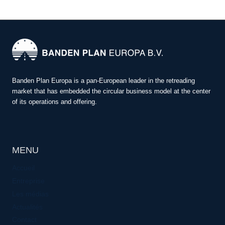
N
E
U
S
R
E
C
H
Banden Plan Europa is a pan-European leader in the retreading
A
market that has embedded the circular business model at the center
P
of its operations and offering.
É
S
MENU
Accueil
Entreprise
Les médias
Actualités
Contact