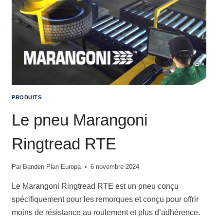
C
I
R
C
U
L
A
I
R
PRODUITS
E
Le pneu Marangoni
Ringtread RTE
Par
Banden Plan Europa
6 novembre 2024
Le Marangoni Ringtread RTE est un pneu conçu
spécifiquement pour les remorques et conçu pour offrir
moins de résistance au roulement et plus d’adhérence.