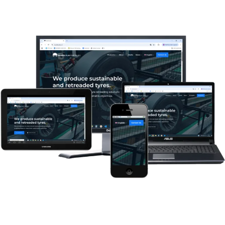
S
A
V
A
N
T
A
G
E
S
U
N
I
Q
U
E
S
D
E
S
P