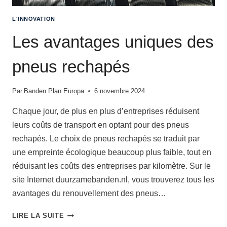
R
I
L'INNOVATION
N
G
Les avantages uniques des
T
R
pneus rechapés
E
A
D
Par
Banden Plan Europa
6 novembre 2024
R
T
Chaque jour, de plus en plus d’entreprises réduisent
E
leurs coûts de transport en optant pour des pneus
rechapés. Le choix de pneus rechapés se traduit par
une empreinte écologique beaucoup plus faible, tout en
réduisant les coûts des entreprises par kilomètre. Sur le
site Internet duurzamebanden.nl, vous trouverez tous les
avantages du renouvellement des pneus…
L
LIRE LA SUITE
E