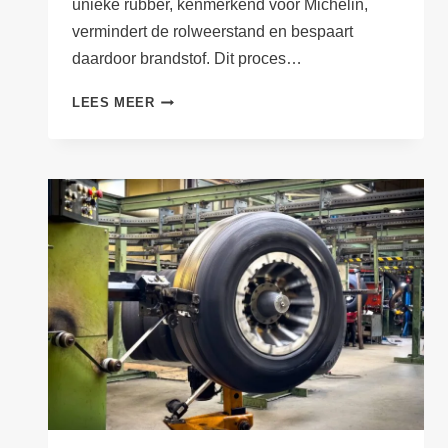
unieke rubber, kenmerkend voor Michelin,
vermindert de rolweerstand en bespaart
daardoor brandstof. Dit proces…
START
LEES MEER
PRODUCTIE
RECAMIC
–
2023