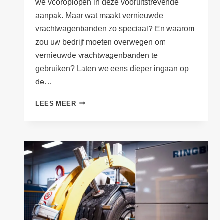
we vooroplopen in deze vooruitstrevende
aanpak. Maar wat maakt vernieuwde
vrachtwagenbanden zo speciaal? En waarom
zou uw bedrijf moeten overwegen om
vernieuwde vrachtwagenbanden te
gebruiken? Laten we eens dieper ingaan op
de…
VERNIEUWDE
LEES MEER
VRACHTWAGENBANDEN:
EEN
SLIMME
KEUZE
VOOR
DUURZAAM
TRANSPORT