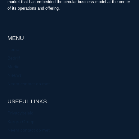
market that has embedded the circular business model at the center
of its operations and offering.
MENU
Home
Bedrijf
Media
Nieuws
Neem contact op met
USEFUL LINKS
Privacybeleid
Kargro Groep
Neem contact op met