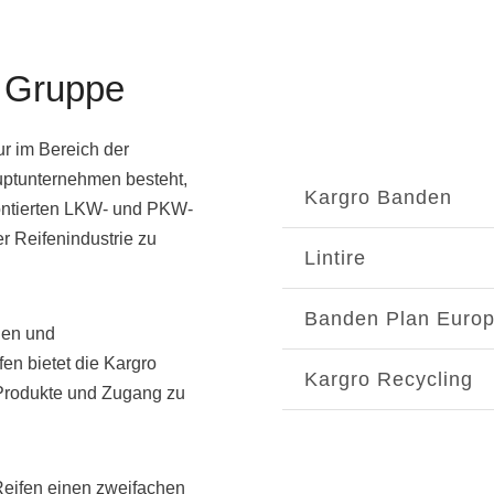
o Gruppe
ur im Bereich der
auptunternehmen besteht,
Kargro Banden
montierten LKW- und PKW-
r Reifenindustrie zu
Lintire
Banden Plan Euro
den und
fen bietet die Kargro
Kargro Recycling
 Produkte und Zugang zu
 Reifen einen zweifachen