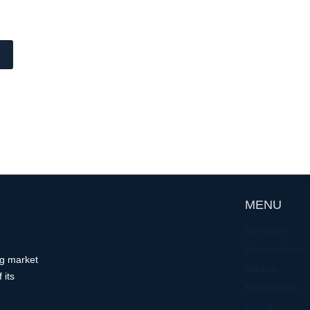
e
MENU
Startseite
Unternehmen
ng market
Medien
 its
Nachrichten
Kontakt