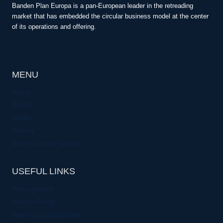
Banden Plan Europa is a pan-European leader in the retreading
market that has embedded the circular business model at the center
of its operations and offering.
MENU
Home
Bedrijf
Media
Nieuws
Neem contact op met
USEFUL LINKS
Privacybeleid
Kargro Groep
Neem contact op met